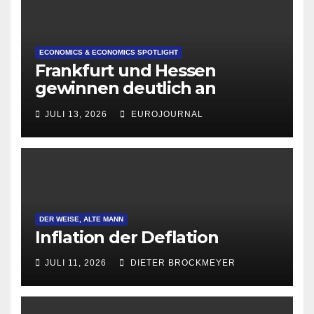
ECONOMICS & ECONOMICS SPOTLIGHT
Frankfurt und Hessen
gewinnen deutlich an
Attraktivität für Startup-
JULI 13, 2026
EUROJOURNAL
Gründungen
DER WEISE, ALTE MANN
Inflation der Deflation
JULI 11, 2026
DIETER BROCKMEYER