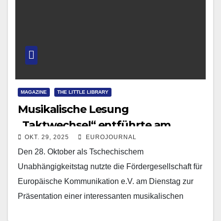
MAGAZINE
THE LITTLE LIBRARY
Musikalische Lesung
„Taktwechsel“ entführte am
OKT. 29, 2025
EUROJOURNAL
Tschechischen
Den 28. Oktober als Tschechischem
Unabhängigkeitstag in die jüngere
Unabhängigkeitstag nutzte die Fördergesellschaft für
deutsch-tschechische Geschichte
Europäische Kommunikation e.V. am Dienstag zur
Präsentation einer interessanten musikalischen
Lesung im Regensburger AKUSO Forum. Die aus