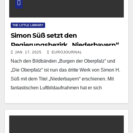
THE LITTLE LIBRARY
Simon Süß setzt den
Regierungsbezirk „Niederbayern“
JAN. 17, 2025
EUROJOURNAL
in Szene
Nach den Bildbänden „Burgen der Oberpfalz“ und
„Die Oberpfalz“ ist nun das dritte Werk von Simon H.
Süß mit dem Titel „Niederbayern“ erschienen. Mit
fantastischen Luftbildaufnahmen hat er sich
mittlerweile…