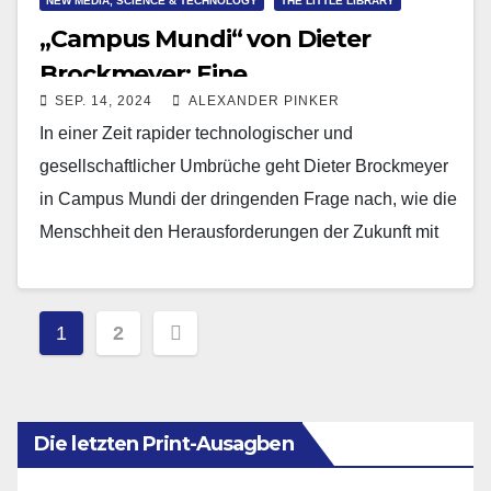
NEW MEDIA, SCIENCE & TECHNOLOGY
THE LITTLE LIBRARY
„Campus Mundi“ von Dieter
Brockmeyer: Eine
SEP. 14, 2024
ALEXANDER PINKER
Zukunftsperspektive für eine
In einer Zeit rapider technologischer und
innovative Welt
gesellschaftlicher Umbrüche geht Dieter Brockmeyer
in Campus Mundi der dringenden Frage nach, wie die
Menschheit den Herausforderungen der Zukunft mit
innovativen Ansätzen und einem…
Seitennummerierung
1
2
der
Beiträge
Die letzten Print-Ausagben