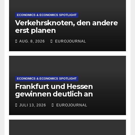
ECONOMICS & ECONOMICS SPOTLIGHT
Verkehrsknoten, den andere
erst planen
AUG. 8, 2026
EUROJOURNAL
ECONOMICS & ECONOMICS SPOTLIGHT
Frankfurt und Hessen
gewinnen deutlich an
Attraktivität für Startup-
JULI 13, 2026
EUROJOURNAL
Gründungen