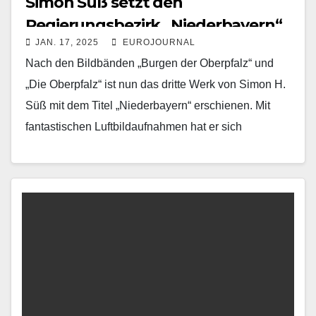
Simon Süß setzt den
Regierungsbezirk „Niederbayern“
JAN. 17, 2025
EUROJOURNAL
in Szene
Nach den Bildbänden „Burgen der Oberpfalz“ und
„Die Oberpfalz“ ist nun das dritte Werk von Simon H.
Süß mit dem Titel „Niederbayern“ erschienen. Mit
fantastischen Luftbildaufnahmen hat er sich
mittlerweile…