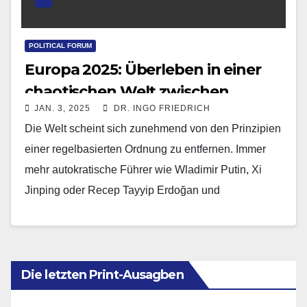
POLITICAL FORUM
Europa 2025: Überleben in einer
chaotischen Welt zwischen
JAN. 3, 2025
DR. INGO FRIEDRICH
Autokraten und Rabauken
Die Welt scheint sich zunehmend von den Prinzipien
einer regelbasierten Ordnung zu entfernen. Immer
mehr autokratische Führer wie Wladimir Putin, Xi
Jinping oder Recep Tayyip Erdoğan und
charismatische, aber demokratisch…
Die letzten Print-Ausagben