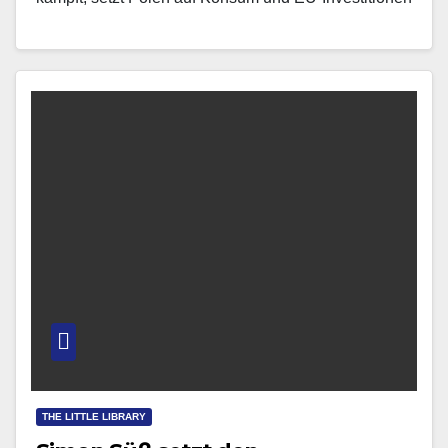
als Wachstumsimpulse. Beide Länder stehen vor
schwierigen…
THE LITTLE LIBRARY