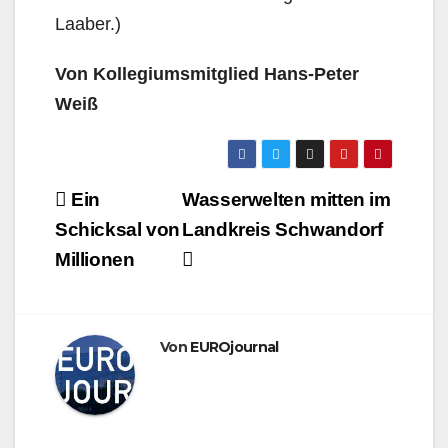
Laaber.)
Von Kollegiumsmitglied Hans-Peter
Weiß
Beitragsnavigation
Ein
Wasserwelten mitten im
Schicksal von
Landkreis Schwandorf
Millionen
Von
EUROjournal