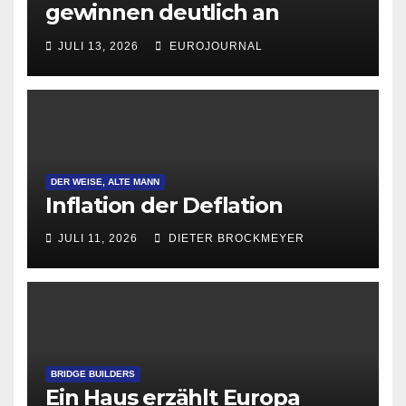
gewinnen deutlich an
Attraktivität für Startup-
JULI 13, 2026
EUROJOURNAL
Gründungen
DER WEISE, ALTE MANN
Inflation der Deflation
JULI 11, 2026
DIETER BROCKMEYER
BRIDGE BUILDERS
Ein Haus erzählt Europa