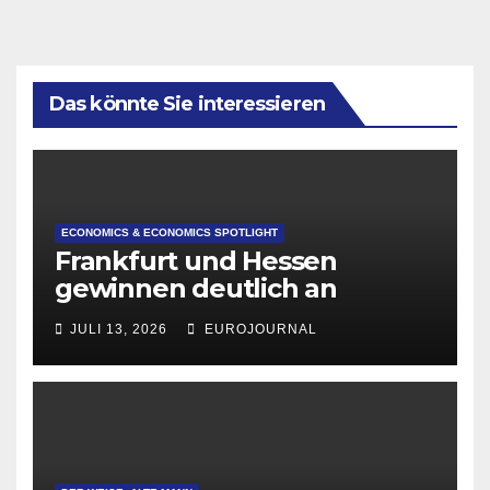
Das könnte Sie interessieren
ECONOMICS & ECONOMICS SPOTLIGHT
Frankfurt und Hessen
gewinnen deutlich an
Attraktivität für Startup-
JULI 13, 2026
EUROJOURNAL
Gründungen