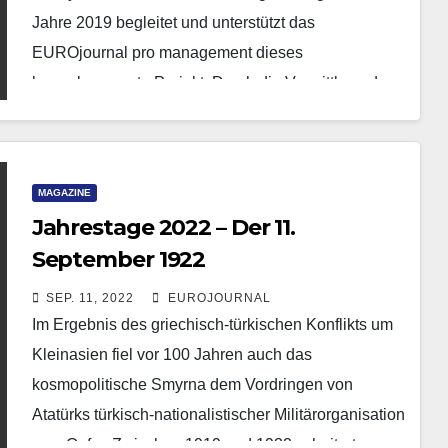
Jahre 2019 begleitet und unterstützt das
EUROjournal pro management dieses
bemerkenswerte Projekt. Durch die Vermittlung des
Leiters der Chefredaktion…
MAGAZINE
Jahrestage 2022 – Der 11.
September 1922
SEP. 11, 2022
EUROJOURNAL
Im Ergebnis des griechisch-türkischen Konflikts um
Kleinasien fiel vor 100 Jahren auch das
kosmopolitische Smyrna dem Vordringen von
Atatürks türkisch-nationalistischer Militärorganisation
zum Opfer. Zwischen 1919 und 1922 scheiterten