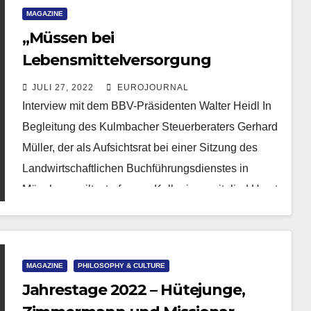
MAGAZINE
„Müssen bei
Lebensmittelversorgung
unabhängig von Importen
JULI 27, 2022
EUROJOURNAL
bleiben“
Interview mit dem BBV-Präsidenten Walter Heidl In
Begleitung des Kulmbacher Steuerberaters Gerhard
Müller, der als Aufsichtsrat bei einer Sitzung des
Landwirtschaftlichen Buchführungsdienstes in
München weilte, traf unser Kollegiumsmitglied Horst
Wunner…
MAGAZINE
PHILOSOPHY & CULTURE
Jahrestage 2022 – Hütejunge,