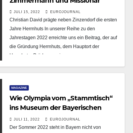
Zimmermann und Missionar
JULI 15, 2022
EUROJOURNAL
Christian David prägte neben Zinzendorf die ersten
Jahre Herrnhuts In unserer Reihe zu den
Jahrestagen 2022 erreichte uns ein Beitrag, der auf
die Gründung Herrnhuts, dem Hauptort der
Herrnhuter Brüdergemeine…
MAGAZINE
Wie Olympia vom „Stammtisch“
ins Museum der Bayerischen
Geschichte kam
JULI 11, 2022
EUROJOURNAL
Der Sommer 2022 steht in Bayern nicht von