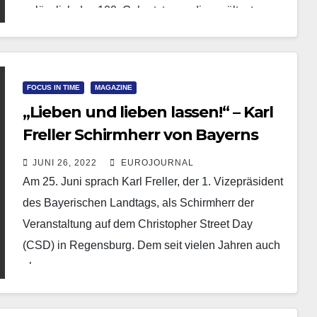
anlässlich des 100. Geburtstages dieser ältesten…
FOCUS IN TIME
MAGAZINE
„Lieben und lieben lassen!“ – Karl
Freller Schirmherr von Bayerns
CSDs
JUNI 26, 2022
EUROJOURNAL
Am 25. Juni sprach Karl Freller, der 1. Vizepräsident
des Bayerischen Landtags, als Schirmherr der
Veranstaltung auf dem Christopher Street Day
(CSD) in Regensburg. Dem seit vielen Jahren auch
als…