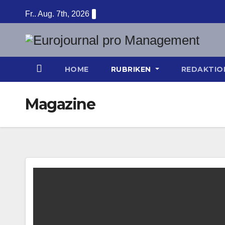
Zum
Fr.. Aug. 7th, 2026
Inhalt
springen
HOME
RUBRIKEN
REDAKTI
Magazine