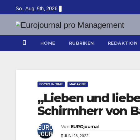
Zum
So.. Aug. 9th, 2026
Inhalt
springen
HOME
RUBRIKEN
REDAKTION
FOCUS IN TIME
MAGAZINE
„Lieben und lieben
Schirmherr von 
Von
EUROjournal
JUNI 26, 2022