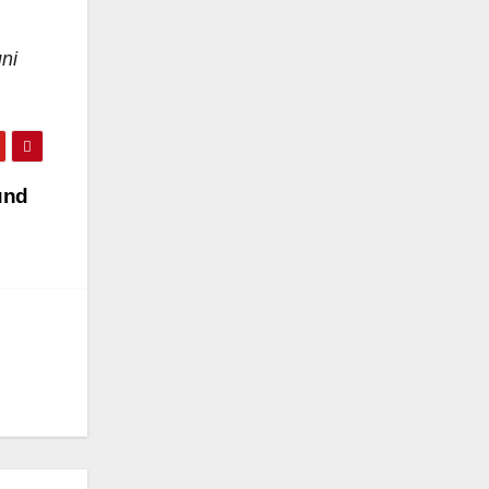
ni
und