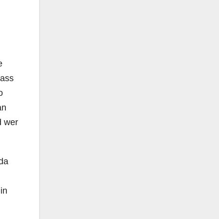
e
dass
o
an
d wer
 da
in