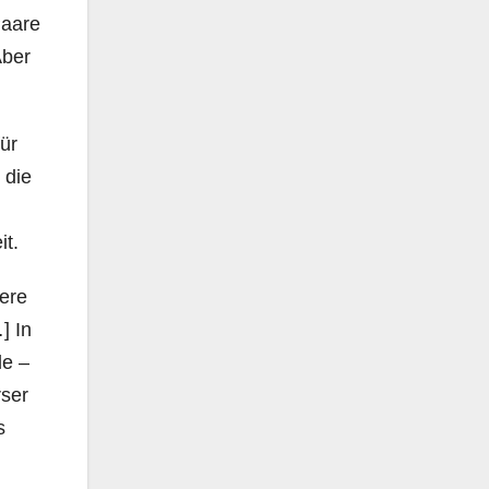
Paare
Aber
für
 die
it.
sere
] In
de –
rser
s