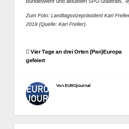
Bundeswehr und aktuellen SPD-Stadtrats.
-e
Zum Foto: Landtagsvizepräsident Karl Frelle
2019 (Quelle: Karl Freller).
Beitragsnavigation
Vier Tage an drei Orten (Pan)Europa
gefeiert
Von
EUROjournal