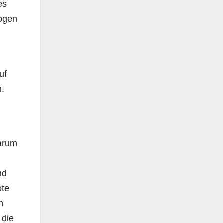
es
bogen
uf
n.
warum
nd
ote
n
 die