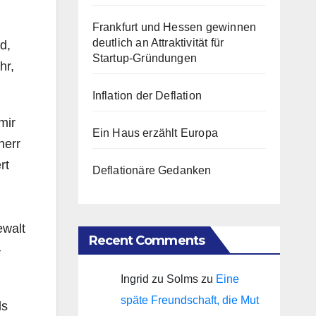
Frankfurt und Hessen gewinnen
deutlich an Attraktivität für
d,
Startup-Gründungen
hr,
Inflation der Deflation
mir
Ein Haus erzählt Europa
herr
rt
Deflationäre Gedanken
ewalt
Recent Comments
–
Ingrid zu Solms
zu
Eine
späte Freundschaft, die Mut
ls