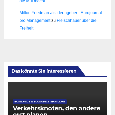
die Mut macht
Milton Friedman als Ideengeber - Eurojournal
pro Management
zu
Fleischhauer über die
Freiheit
Das könnte Sie interessieren
ECONOMICS & ECONOMICS SPOTLIGHT
Verkehrsknoten, den andere
erst planen