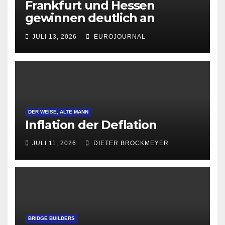
Frankfurt und Hessen
gewinnen deutlich an
Attraktivität für Startup-
JULI 13, 2026
EUROJOURNAL
Gründungen
DER WEISE, ALTE MANN
Inflation der Deflation
JULI 11, 2026
DIETER BROCKMEYER
BRIDGE BUILDERS