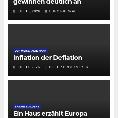
gewinnen deutlich an
Attraktivität für Startup-
JULI 13, 2026
EUROJOURNAL
Gründungen
DER WEISE, ALTE MANN
Inflation der Deflation
JULI 11, 2026
DIETER BROCKMEYER
BRIDGE BUILDERS
Ein Haus erzählt Europa