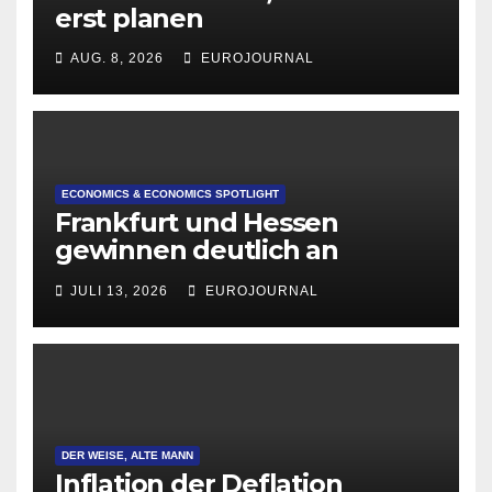
erst planen
AUG. 8, 2026
EUROJOURNAL
ECONOMICS & ECONOMICS SPOTLIGHT
Frankfurt und Hessen
gewinnen deutlich an
Attraktivität für Startup-
JULI 13, 2026
EUROJOURNAL
Gründungen
DER WEISE, ALTE MANN
Inflation der Deflation