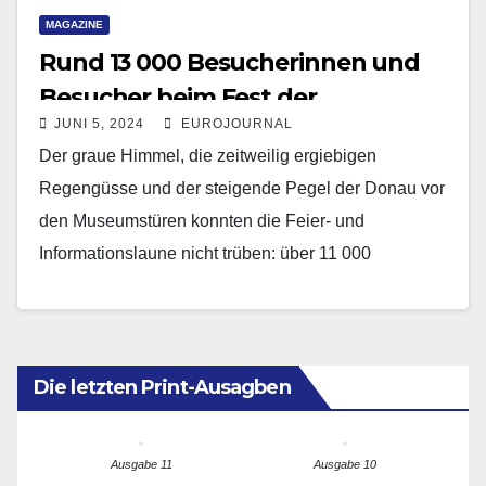
MAGAZINE
Rund 13 000 Besucherinnen und
Besucher beim Fest der
JUNI 5, 2024
EUROJOURNAL
Demokratie im Haus der
Der graue Himmel, die zeitweilig ergiebigen
Bayerischen Geschichten in
Regengüsse und der steigende Pegel der Donau vor
Regensburg
den Museumstüren konnten die Feier- und
Informationslaune nicht trüben: über 11 000
Besucherinnen und Besucher waren…
Die letzten Print-Ausagben
Ausgabe 11
Ausgabe 10