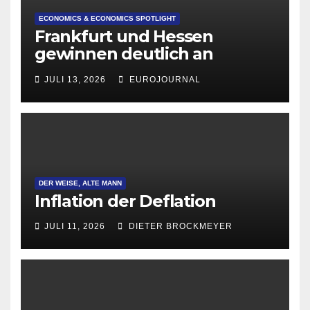
ECONOMICS & ECONOMICS SPOTLIGHT
Frankfurt und Hessen
gewinnen deutlich an
Attraktivität für Startup-
JULI 13, 2026
EUROJOURNAL
Gründungen
DER WEISE, ALTE MANN
Inflation der Deflation
JULI 11, 2026
DIETER BROCKMEYER