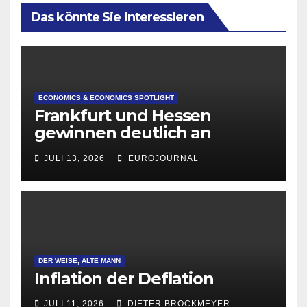
Das könnte Sie interessieren
ECONOMICS & ECONOMICS SPOTLIGHT
Frankfurt und Hessen
gewinnen deutlich an
Attraktivität für Startup-
JULI 13, 2026
EUROJOURNAL
Gründungen
DER WEISE, ALTE MANN
Inflation der Deflation
JULI 11, 2026
DIETER BROCKMEYER