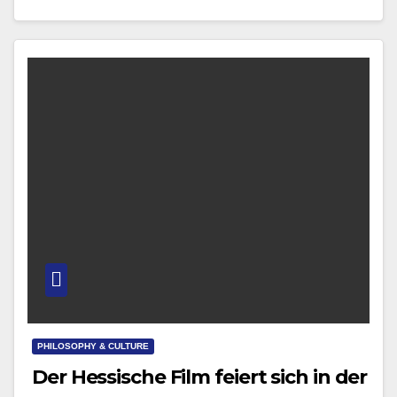
Kulturhauptstadt Europas ist. Die von Franken
gegründete Siedlung wurde…
PHILOSOPHY & CULTURE
Der Hessische Film feiert sich in der