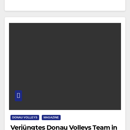
stehen.…
DONAU VOLLEYS
MAGAZINE
Verjüngtes Donau Volleys Team in