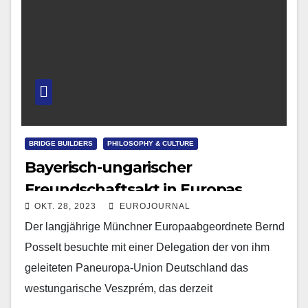
BRIDGE BUILDERS
PHILOSOPHY & CULTURE
Bayerisch-ungarischer
Freundschaftsakt in Europas
OKT. 28, 2023
EUROJOURNAL
Kulturhauptstadt Veszprém
Der langjährige Münchner Europaabgeordnete Bernd
Posselt besuchte mit einer Delegation der von ihm
geleiteten Paneuropa-Union Deutschland das
westungarische Veszprém, das derzeit