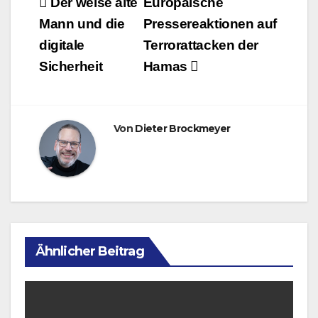
Beitragsnavigation
Der weise alte
Europäische
Mann und die
Pressereaktionen auf
digitale
Terrorattacken der
Sicherheit
Hamas
Von
Dieter Brockmeyer
Ähnlicher Beitrag