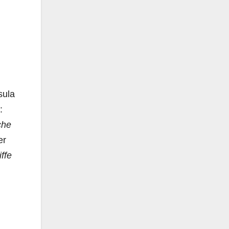
sula
:
che
er
ffe