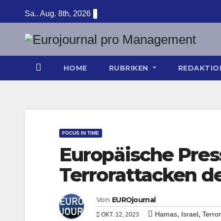
Zum
Sa.. Aug. 8th, 2026
Inhalt
springen
HOME
RUBRIKEN
REDAKTI
FOCUS IN TIME
Europäische Pres
Terrorattacken d
Von
EUROjournal
,
,
Hamas
Israel
Terror
OKT. 12, 2023