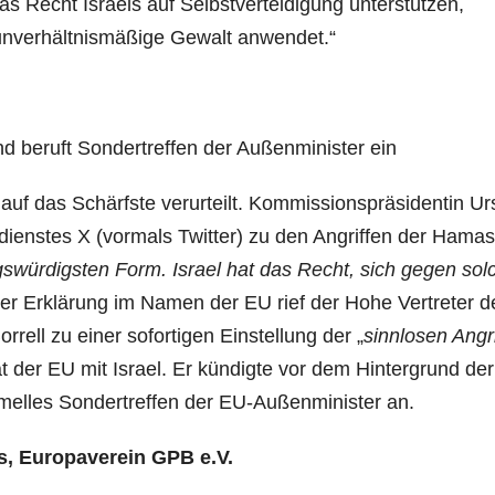
s Recht Israels auf Selbstverteidigung unterstützen,
 unverhältnismäßige Gewalt anwendet.“
und beruft Sondertreffen der Außenminister ein
 auf das Schärfste verurteilt. Kommissionspräsidentin Ur
ienstes X (vormals Twitter) zu den Angriffen der Hamas
gswürdigsten Form. Israel hat das Recht, sich gegen sol
iner Erklärung im Namen der EU rief der Hohe Vertreter d
rrell zu einer sofortigen Einstellung der „
sinnlosen Angri
tät der EU mit Israel. Er kündigte vor dem Hintergrund der
rmelles Sondertreffen der EU-Außenminister an.
, Europaverein GPB e.V.