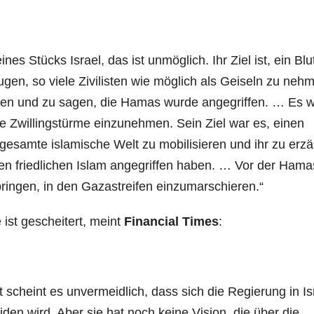
es Stücks Israel, das ist unmöglich. Ihr Ziel ist, ein Bl
ugen, so viele Zivilisten wie möglich als Geiseln zu neh
tzen und zu sagen, die Hamas wurde angegriffen. … Es w
ie Zwillingstürme einzunehmen. Sein Ziel war es, einen
esamte islamische Welt zu mobilisieren und ihr zu erzä
en friedlichen Islam angegriffen haben. … Vor der Hama
bringen, in den Gazastreifen einzumarschieren.“
 ist gescheitert, meint
Financial Times
:
scheint es unvermeidlich, dass sich die Regierung in Is
iden wird. Aber sie hat noch keine Vision, die über die