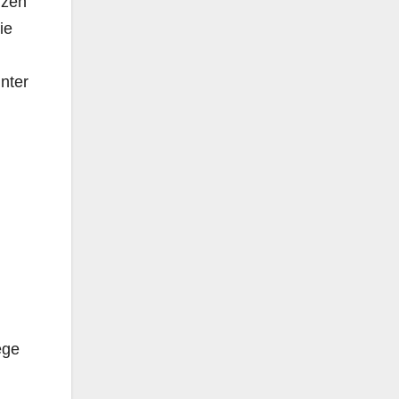
rzen
ie
nter
ege