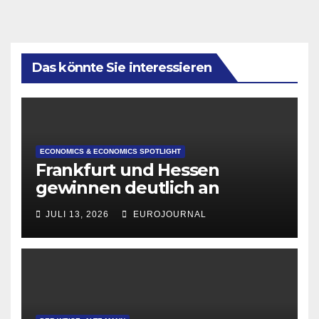
Das könnte Sie interessieren
ECONOMICS & ECONOMICS SPOTLIGHT
Frankfurt und Hessen
gewinnen deutlich an
Attraktivität für Startup-
JULI 13, 2026
EUROJOURNAL
Gründungen