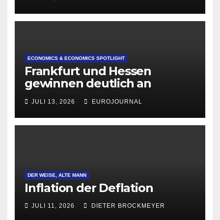
ECONOMICS & ECONOMICS SPOTLIGHT
Frankfurt und Hessen
gewinnen deutlich an
Attraktivität für Startup-
JULI 13, 2026
EUROJOURNAL
Gründungen
DER WEISE, ALTE MANN
Inflation der Deflation
JULI 11, 2026
DIETER BROCKMEYER