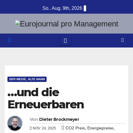
Zum
So.. Aug. 9th, 2026
Inhalt
springen
DER WEISE, ALTE MANN
…und die
Erneuerbaren
Von
Dieter Brockmeyer
,
,
CO2 Preis
Energiepreise
NOV. 24, 2025