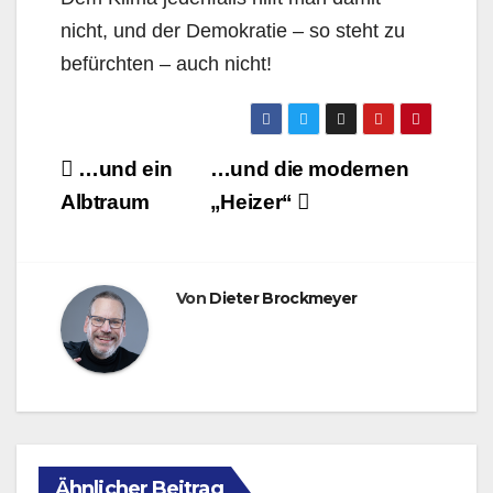
nicht, und der Demokratie – so steht zu
befürchten – auch nicht!
Beitragsnavigation
…und ein
…und die modernen
Albtraum
„Heizer“
Von
Dieter Brockmeyer
Ähnlicher Beitrag