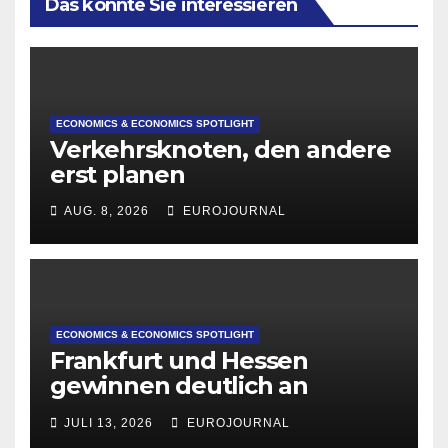
Das könnte Sie interessieren
ECONOMICS & ECONOMICS SPOTLIGHT
Verkehrsknoten, den andere
erst planen
AUG. 8, 2026
EUROJOURNAL
ECONOMICS & ECONOMICS SPOTLIGHT
Frankfurt und Hessen
gewinnen deutlich an
Attraktivität für Startup-
JULI 13, 2026
EUROJOURNAL
Gründungen