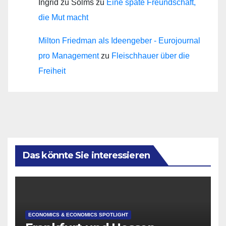
Ingrid zu Solms
zu
Eine späte Freundschaft,
die Mut macht
Milton Friedman als Ideengeber - Eurojournal
pro Management
zu
Fleischhauer über die
Freiheit
Das könnte Sie interessieren
ECONOMICS & ECONOMICS SPOTLIGHT