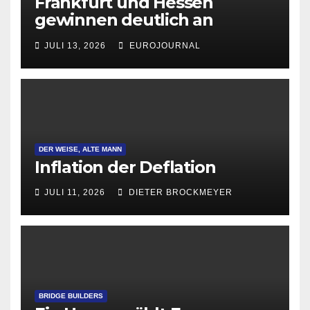
Frankfurt und Hessen
gewinnen deutlich an
Attraktivität für Startup-
JULI 13, 2026
EUROJOURNAL
Gründungen
DER WEISE, ALTE MANN
Inflation der Deflation
JULI 11, 2026
DIETER BROCKMEYER
BRIDGE BUILDERS