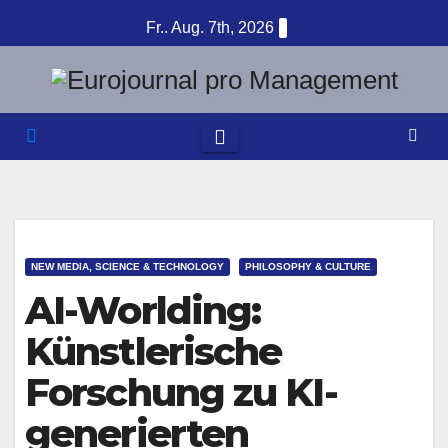
Zum
Fr.. Aug. 7th, 2026
Inhalt
springen
NEW MEDIA, SCIENCE & TECHNOLOGY
PHILOSOPHY & CULTURE
AI-Worlding:
Künstlerische
Forschung zu KI-
generierten