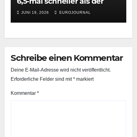
6,5-mal schneller als der
normale Traffic
JUNI 19, 2026
EUROJOURNAL
Schreibe einen Kommentar
Deine E-Mail-Adresse wird nicht veröffentlicht.
Erforderliche Felder sind mit
*
markiert
Kommentar
*