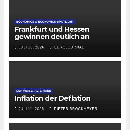
ECONOMICS & ECONOMICS SPOTLIGHT
Frankfurt und Hessen
gewinnen deutlich an
Attraktivität für Startup-
JULI 13, 2026
EUROJOURNAL
Gründungen
DER WEISE, ALTE MANN
Inflation der Deflation
JULI 11, 2026
DIETER BROCKMEYER