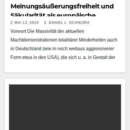
Meinungsäußerungsfreiheit und
Säkularität als europäische
MAI 13, 2024
DANIEL L. SCHIKORA
Errungenschaften
Vorwort Die Massivität der aktuellen
Machtdemonstrationen totalitärer Minderheiten auch
in Deutschland (wie in noch weitaus aggressiverer
Form etwa in den USA), die sich u. a. in Gestalt der
Besetzung universitärer…