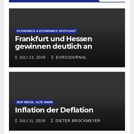
ECONOMICS & ECONOMICS SPOTLIGHT
Frankfurt und Hessen
gewinnen deutlich an
Attraktivität für Startup-
JULI 13, 2026
EUROJOURNAL
Gründungen
DER WEISE, ALTE MANN
Inflation der Deflation
JULI 11, 2026
DIETER BROCKMEYER