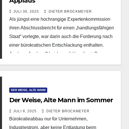
Applaus
JULI 30, 2025
DIETER BROCKMEYER
Als jüngst eine hochrangige Expertenkommission
ihren Abschlussbericht für einen „handlungsfähigen
Staat“ vorlegte, war darin auch die Forderung nach
einer bürokratischen Entschlackung enthalten.
Applaus, Applaus? Leider zu früh gefreut. Denn
vor…
DER WEISE, ALTE MANN
Der Weise, Alte Mann im Sommer
JULI 9, 2025
DIETER BROCKMEYER
Bürokratieabbau nur für Unternehmen,
Industriestrom, aber keine Entlastung beim