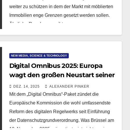
weiter zu schützen in dem der Markt mit möblierten
Immobilien enge Grenzen gesetzt werden sollen.
Ähnliche Regelungen gibt…
NEW MEDIA, SCIENCE & TECHNOLOGY
Digital Omnibus 2025: Europa
wagt den großen Neustart seiner
Daten- und KI-Regeln
DEZ. 14, 2025
ALEXANDER PINKER
Mit dem „Digital Omnibus“-Paket zündet die
Europäische Kommission die wohl umfassendste
Reform des digitalen Regelwerks seit Einführung
der Datenschutzgrundverordnung. Was Brüssel am
19. November 2025 präsentierte, ist nicht weniger