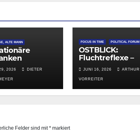
FOCUS IN TIME
POLITICAL FORUM
SE, ALTE MANN
OSTBLICK:
ationäre
Fluchtreflexe –
anken
Warum Polens
29, 2026
DIETER
JUNI 16, 2026
ARTHUR
Haltung die
europäische
MEYER
VORREITER
Migrationsdebat
beeinflusst
erliche Felder sind mit
*
markiert