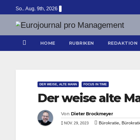
Zum
So.. Aug. 9th, 2026
Inhalt
springen
HOME
RUBRIKEN
REDAKTION
DER WEISE, ALTE MANN
FOCUS IN TIME
Der weise alte M
Von
Dieter Brockmeyer
,
Bürokratie
Bürokrat
NOV. 29, 2023