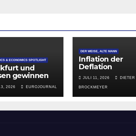
DER WEISE, ALTE MANN
Inflation der
CS & ECONOMICS SPOTLIGHT
Deflation
kfurt und
sen gewinnen
JULI 11, 2026
DIETER
lich an
13, 2026
EUROJOURNAL
BROCKMEYER
aktivität für
tup-
ndungen