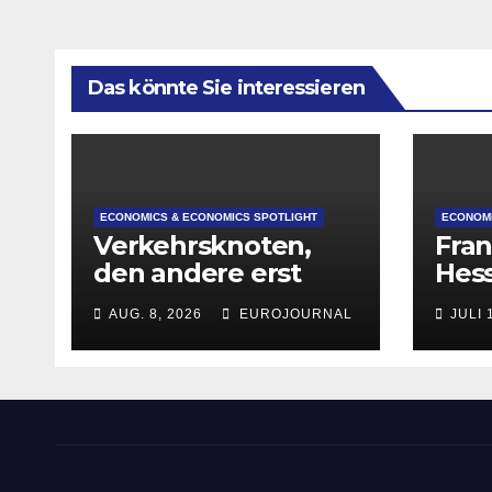
Das könnte Sie interessieren
ECONOMICS & ECONOMICS SPOTLIGHT
ECONOMI
Verkehrsknoten,
Fran
den andere erst
Hes
planen
deut
AUG. 8, 2026
EUROJOURNAL
JULI 
Attr
Star
Grü