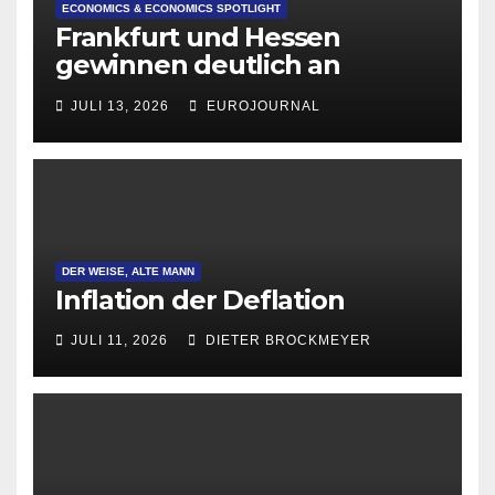
ECONOMICS & ECONOMICS SPOTLIGHT
Frankfurt und Hessen
gewinnen deutlich an
Attraktivität für Startup-
JULI 13, 2026
EUROJOURNAL
Gründungen
DER WEISE, ALTE MANN
Inflation der Deflation
JULI 11, 2026
DIETER BROCKMEYER