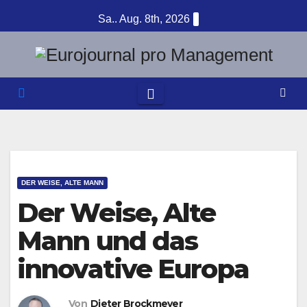
Zum
Sa.. Aug. 8th, 2026
Inhalt
springen
DER WEISE, ALTE MANN
Der Weise, Alte
Mann und das
innovative Europa
Von
Dieter Brockmeyer