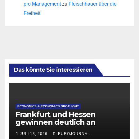
pro Management
zu
Fleischhauer über die
Freiheit
Das könnte Sie interessieren
ECONOMICS & ECONOMICS SPOTLIGHT
Frankfurt und Hessen
gewinnen deutlich an
Attraktivität für Startup-
JULI 13, 2026
EUROJOURNAL
Gründungen