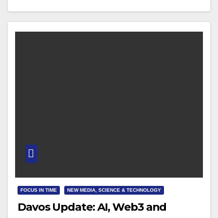
sowie der Vorsitzende des Europaausschusses im
Deutschen Bundestag, Dr. Anton…
FOCUS IN TIME
NEW MEDIA, SCIENCE & TECHNOLOGY
Davos Update: AI, Web3 and