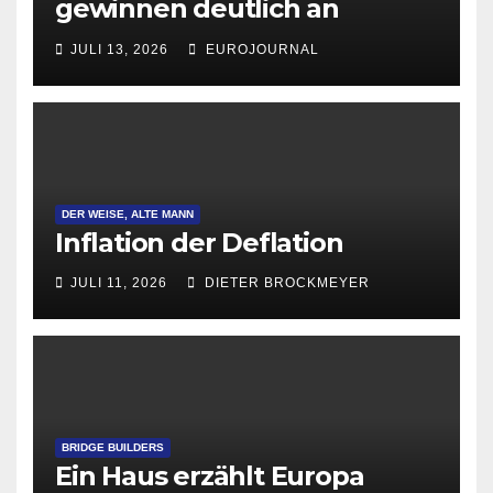
gewinnen deutlich an
Attraktivität für Startup-
JULI 13, 2026
EUROJOURNAL
Gründungen
DER WEISE, ALTE MANN
Inflation der Deflation
JULI 11, 2026
DIETER BROCKMEYER
BRIDGE BUILDERS
Ein Haus erzählt Europa