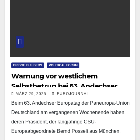
BRIDGE BUILDERS
POLITICAL FORUM
Warnung vor westlichem
Selbstbetrug bei 63. Andechser
MÄRZ 29, 2025
EUROJOURNAL
Europatag der Paneuropa-Union
Beim 63. Andechser Europatag der Paneuropa-Union
Deutschland am vergangenen Wochenende haben
deren Präsident, der langjährige CSU-
Europaabgeordnete Bernd Posselt aus München,