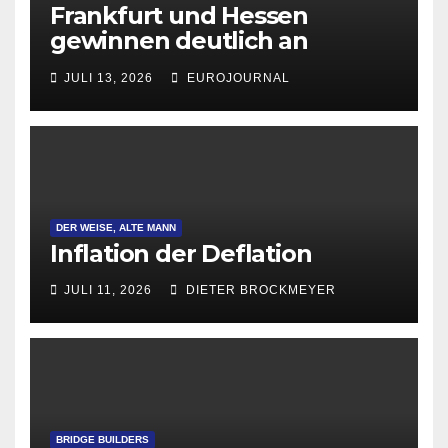
Frankfurt und Hessen
gewinnen deutlich an
Attraktivität für Startup-
JULI 13, 2026
EUROJOURNAL
Gründungen
DER WEISE, ALTE MANN
Inflation der Deflation
JULI 11, 2026
DIETER BROCKMEYER
BRIDGE BUILDERS