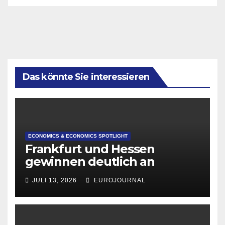
Das könnte Sie interessieren
ECONOMICS & ECONOMICS SPOTLIGHT
Frankfurt und Hessen
gewinnen deutlich an
Attraktivität für Startup-
JULI 13, 2026
EUROJOURNAL
Gründungen