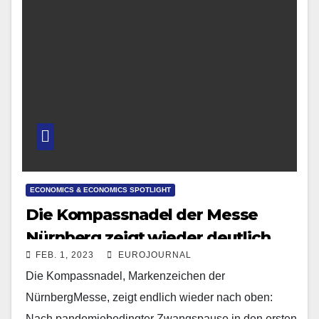
ECONOMICS & ECONOMICS SPOTLIGHT
Die Kompassnadel der Messe
Nürnberg zeigt wieder deutlich
FEB. 1, 2023
EUROJOURNAL
nach oben
Die Kompassnadel, Markenzeichen der
NürnbergMesse, zeigt endlich wieder nach oben:
Nach pandemiebedingter Zwangspause in den ersten