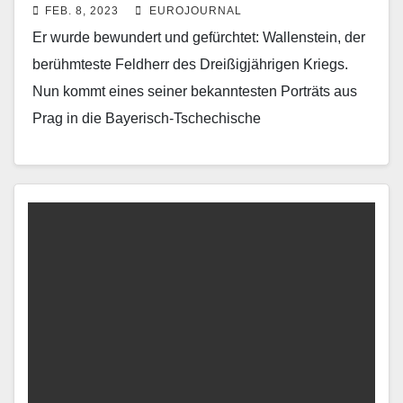
FEB. 8, 2023
EUROJOURNAL
Regensburg
Er wurde bewundert und gefürchtet: Wallenstein, der
berühmteste Feldherr des Dreißigjährigen Kriegs.
Nun kommt eines seiner bekanntesten Porträts aus
Prag in die Bayerisch-Tschechische
Landesausstellung „Barock! Bayern und Böhmen“
nach Regensburg.…