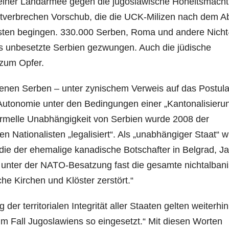
 einer Landarmee gegen die jugoslawische Hoheitsmacht
altverbrechen Vorschub, die die UCK-Milizen nach dem 
isten begingen. 330.000 Serben, Roma und andere Nicht
ns unbesetzte Serbien gezwungen. Auch die jüdische
 zum Opfer.
enen Serben – unter zynischem Verweis auf das Postula
 Autonomie unter den Bedingungen einer „Kantonalisieru
formelle Unabhängigkeit von Serbien wurde 2008 der
 Nationalisten „legalisiert“. Als „unabhängiger Staat“ 
t, die der ehemalige kanadische Botschafter in Belgrad, 
ben unter der NATO-Besatzung fast die gesamte nichtalban
he Kirchen und Klöster zerstört.“
der territorialen Integrität aller Staaten gelten weiterhin
im Fall Jugoslawiens so eingesetzt.“ Mit diesen Worten