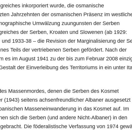
greiches inkorporiert wurde, die osmanische
tzten Jahrzehnten der osmanischen Präsenz im westlich
 demographische Umwälzung zuungunsten der Serben
igreiches der Serben, Kroaten und Slowenen (ab 1929:
 und 1933-38 – die Revision der Marginalisierung der S
nes Teils der vertriebenen Serben gefördert. Nach der
m es im August 1941 zu der bis zum Februar 2008 einzi
stalt der Einverleibung des Territoriums in ein unter Ita
d des Massenmordes, denen die Serben des Kosmet
r (1943) seitens achsenfreundlicher Albaner ausgesetzt
 albanischen Masseneinwanderung in das Kosmet auf. Im
hen sich die Serben (und andere Nicht-Albaner) in den
t gebracht. Die föderalistische Verfassung von 1974 gew