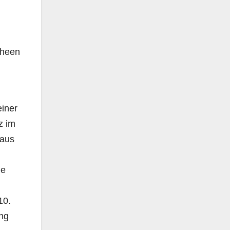
cheen
einer
z im
 aus
ne
10.
ung