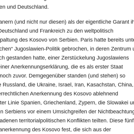
en und Deutschland.
ern (und nicht nur diesen) als der eigentliche Garant i
Deutschland und Frankreich zu den weltpolitisch
spaltung des Kosovo von Serbien. Paris hatte bereits unt
schen“ Jugoslawien-Politik gebrochen, in deren Zentrum 
ch gestanden hatte, einer Zerstückelung Jugoslawiens
ner Anerkennungserklärung, die es als erster Staat
d noch zuvor. Demgegenüber standen (und stehen) so
Russland, die Ukraine, Israel, Iran, Kasachstan, China,
lkerrechtlichen Anerkennung des Kosovo ablehnend
ter Linie Spanien, Griechenland, Zypern, die Slowakei u
n Serbiens vor einem Umsichgreifen der Nichtbeachtun
denen territorialpolitischen Konflikten teilten. Diese fün
tanerkennung des Kosovo fest, die sich aus der