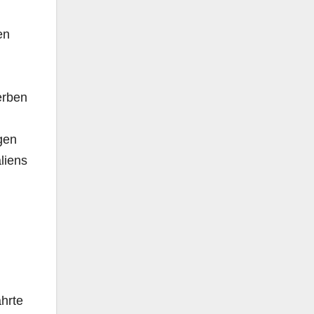
en
erben
gen
liens
ährte