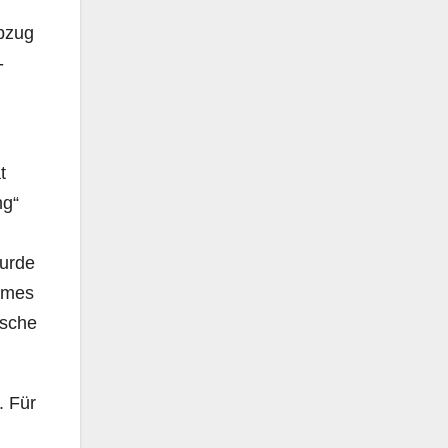
Abzug
-
t
ng“
wurde
James
ische
. Für