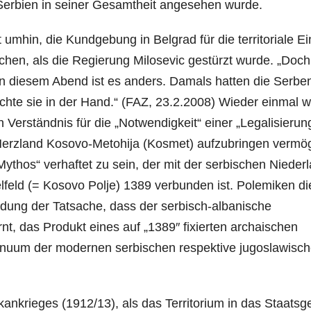
uf Serbien in seiner Gesamtheit angesehen wurde.
umhin, die Kundgebung in Belgrad für die territoriale Ei
chen, als die Regierung Milosevic gestürzt wurde. „Doch
n diesem Abend ist es anders. Damals hatten die Serben
ichte sie in der Hand.“ (FAZ, 23.2.2008) Wieder einmal 
 Verständnis für die „Notwendigkeit“ einer „Legalisierun
erzland Kosovo-Metohija (Kosmet) aufzubringen vermö
Mythos“ verhaftet zu sein, der mit der serbischen Nieder
eld (= Kosovo Polje) 1389 verbunden ist. Polemiken di
dung der Tatsache, dass der serbisch-albanische
t, das Produkt eines auf „1389″ fixierten archaischen
inuum der modernen serbischen respektive jugoslawisc
ankrieges (1912/13), als das Territorium in das Staatsg