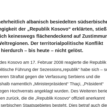
ehrheitlich albanisch besiedelten südserbisch
igkeit der „Republik Kosovo“ erklärten, stieß
eich keineswegs flächendeckend auf Zustimmu
ltregionen. Der territorialpolitische Konflikt
hierdurch – bis heute – nicht gelöst.
 des Kosovo am 17. Februar 2008 reagierte die Republik
litische Führung der Sezessions„republik“ habe sich – s
eren Straftat gegen die Verfassung Serbiens und die
halb namentlich „Ministerpräsident“ Thaçi, „Präsident“
wegen Hochverrats angeklagt wurden. Des Weiteren berie
en zurück, die die „Republik Kosovo“ offiziell anerkannt
 serbischen Staatsgebietes besteht. Dies betraf auch die