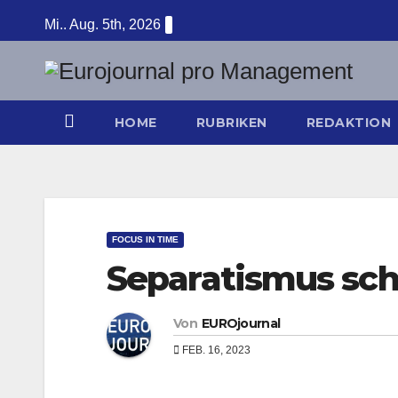
Zum
Mi.. Aug. 5th, 2026
Inhalt
springen
HOME
RUBRIKEN
REDAKTION
FOCUS IN TIME
Separatismus sch
Von
EUROjournal
FEB. 16, 2023