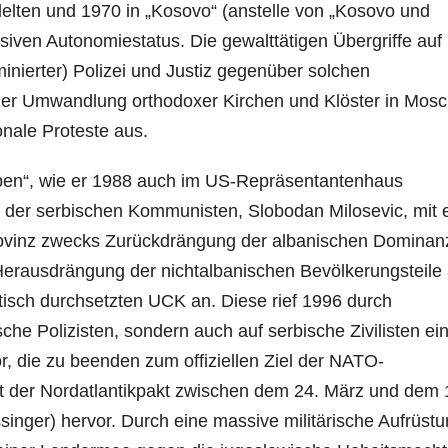
delten und 1970 in „Kosovo“ (anstelle von „Kosovo und
iven Autonomiestatus. Die gewalttätigen Übergriffe auf
inierter) Polizei und Justiz gegenüber solchen
icher Umwandlung orthodoxer Kirchen und Klöster in Mos
onale Proteste aus.
ben“, wie er 1988 auch im US-Repräsentantenhaus
de der serbischen Kommunisten, Slobodan Milosevic, mit 
rovinz zwecks Zurückdrängung der albanischen Dominan
r Herausdrängung der nichtalbanischen Bevölkerungsteile
tisch durchsetzten UCK an. Diese rief 1996 durch
ische Polizisten, sondern auch auf serbische Zivilisten ei
r, die zu beenden zum offiziellen Ziel der NATO-
rat der Nordatlantikpakt zwischen dem 24. März und dem 
singer) hervor. Durch eine massive militärische Aufrüst