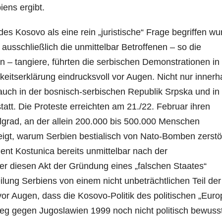
iens ergibt.
es Kosovo als eine rein „juristische“ Frage begriffen wu
usschließlich die unmittelbar Betroffenen – so die
 – tangiere, führten die serbischen Demonstrationen in
itserklärung eindrucksvoll vor Augen. Nicht nur innerh
auch in der bosnisch-serbischen Republik Srpska und in
att. Die Proteste erreichten am 21./22. Februar ihren
lgrad, an der allein 200.000 bis 500.000 Menschen
zeigt, warum Serbien bestialisch von Nato-Bomben zerstö
dent Kostunica bereits unmittelbar nach der
r diesen Akt der Gründung eines „falschen Staates“
lung Serbiens von einem nicht unbeträchtlichen Teil der
or Augen, dass die Kosovo-Politik des politischen „Euro
ieg gegen Jugoslawien 1999 noch nicht politisch bewuss