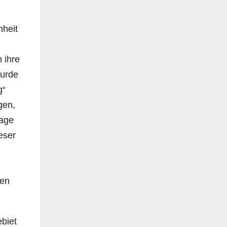
nheit
 ihre
wurde
g“
gen,
lage
eser
hen
ebiet