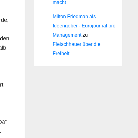
macht
Milton Friedman als
rde,
Ideengeber - Eurojournal pro
Management
zu
 den
Fleischhauer über die
alb
Freiheit
rt
pa“
t