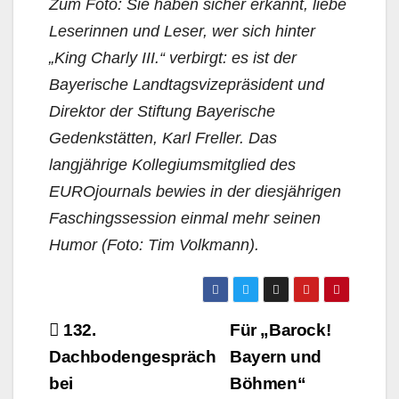
Zum Foto: Sie haben sicher erkannt, liebe
Leserinnen und Leser, wer sich hinter
„King Charly III.“ verbirgt: es ist der
Bayerische Landtagsvizepräsident und
Direktor der Stiftung Bayerische
Gedenkstätten, Karl Freller. Das
langjährige Kollegiumsmitglied des
EUROjournals bewies in der diesjährigen
Faschingssession einmal mehr seinen
Humor (Foto: Tim Volkmann).
Beitragsnavigation
132.
Für „Barock!
Dachbodengespräch
Bayern und
bei
Böhmen“