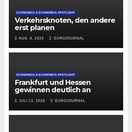
ECONOMICS & ECONOMICS SPOTLIGHT
Verkehrsknoten, den andere
erst planen
AUG. 8, 2026
EUROJOURNAL
ECONOMICS & ECONOMICS SPOTLIGHT
Frankfurt und Hessen
gewinnen deutlich an
Attraktivität für Startup-
JULI 13, 2026
EUROJOURNAL
Gründungen