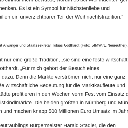
enken. Es ist ein Symbol für Nächstenliebe und
ilien ein unverzichtbarer Teil der Weihnachtstradition.“
rt Aiwanger und Staatssekretär Tobias Gotthardt (Foto: StMWi/E.Neureuther).
 nur eine große Tradition, „sie sind eine feste wirtschaft
tthardt. „Für mich gehört der Besuch eines
 dazu. Denn die Märkte verströmen nicht nur eine ganz
 wirtschaftliche Bedeutung für die Marktkaufleute und
städte profitieren in den Wochen vorm Fest vom Einsatz 
hristkindlmärkte. Die beiden größten in Nürnberg und Mü
 an und machen knapp 500 Millionen Euro Umsatz im Jah
utraublings Bürgermeister Harald Stadler, die den