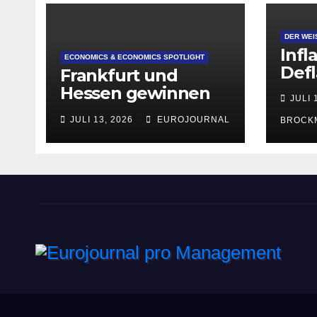
DER WEI
Infl
ECONOMICS & ECONOMICS SPOTLIGHT
Defl
Frankfurt und
Hessen gewinnen
JULI 
deutlich an
JULI 13, 2026
EUROJOURNAL
BROCK
Attraktivität für
Startup-
Gründungen
Eurojournal pro Manag