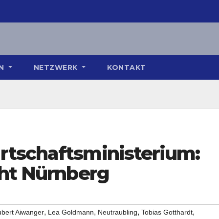
ON
NETZWERK
KONTAKT
tschaftsministerium:
cht Nürnberg
,
,
,
,
bert Aiwanger
Lea Goldmann
Neutraubling
Tobias Gotthardt