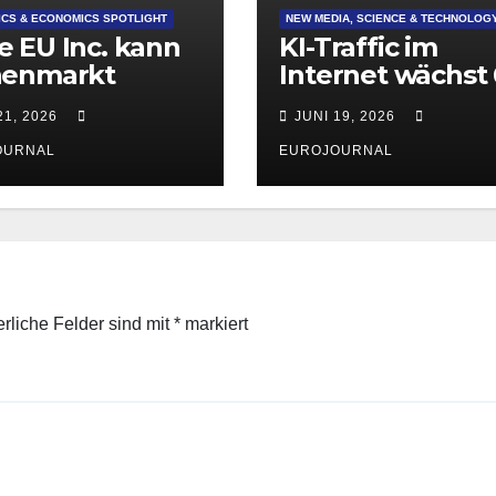
CS & ECONOMICS SPOTLIGHT
NEW MEDIA, SCIENCE & TECHNOLOG
 EU Inc. kann
KI-Traffic im
nenmarkt
Internet wächst 
ken
mal schneller al
21, 2026
JUNI 19, 2026
der normale Traf
OURNAL
EUROJOURNAL
erliche Felder sind mit
*
markiert