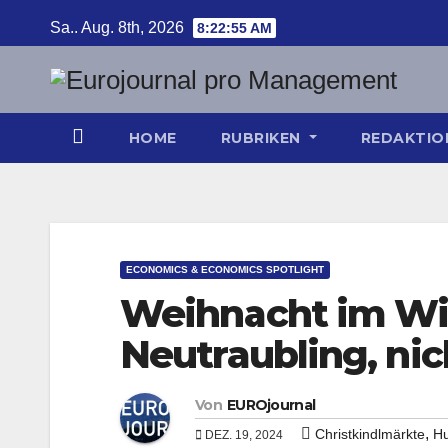
Zum
Sa.. Aug. 8th, 2026
8:22:56 AM
Inhalt
springen
HOME
RUBRIKEN
REDAKTI
ECONOMICS & ECONOMICS SPOTLIGHT
Weihnacht im Wir
Neutraubling, ni
Von
EUROjournal
,
Christkindlmärkte
Hu
DEZ. 19, 2024