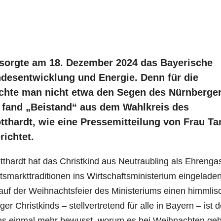
 sorgte am 18. Dezember 2024 das Bayerische
ndesentwicklung und Energie. Denn für die
chte man nicht etwa den Segen des Nürnberge
 fand „Beistand“ aus dem Wahlkreis des
tthardt, wie eine Pressemitteilung von Frau Ta
ichtet.
tthardt hat das Christkind aus Neutraubling als Ehrenga
smarkttraditionen ins Wirtschaftsministerium eingeladen
uf der Weihnachtsfeier des Ministeriums einen himmlis
er Christkinds – stellvertretend für alle in Bayern – ist d
ns einmal mehr bewusst, worum es bei Weihnachten geh