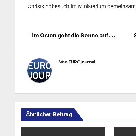
Christkindbesuch im Ministerium gemeinsam e
Beitragsnavigation
Im Osten geht die Sonne auf….
Von
EUROjournal
Ähnlicher Beitrag