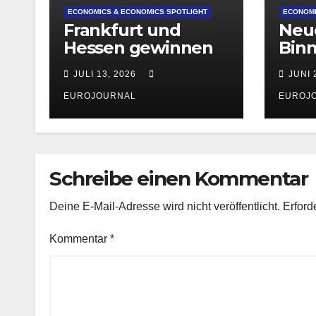
ECONOMICS & ECONOMICS SPOTLIGHT
ECONOMI
Frankfurt und
Neue
Hessen gewinnen
Bin
deutlich an
stär
JULI 13, 2026
JUNI 
Attraktivität für
Startup-
EUROJOURNAL
EUROJ
Gründungen
Schreibe einen Kommentar
Deine E-Mail-Adresse wird nicht veröffentlicht.
Erford
Kommentar
*