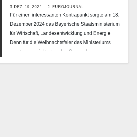
Neutraubling, nicht Nürnberg
DEZ. 19, 2024
EUROJOURNAL
Für einen interessanten Kontrapunkt sorgte am 18.
Dezember 2024 das Bayerische Staatsministerium
für Wirtschaft, Landesentwicklung und Energie.
Denn für die Weihnachtsfeier des Ministeriums
suchte man nicht etwa den Segen des…