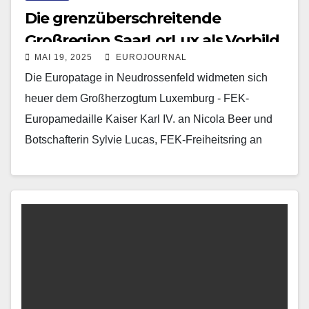
Die grenzüberschreitende
Großregion SaarLorLux als Vorbild
MAI 19, 2025
EUROJOURNAL
für ein zukunftsträchtiges Europa
Die Europatage in Neudrossenfeld widmeten sich
heuer dem Großherzogtum Luxemburg - FEK-
Europamedaille Kaiser Karl IV. an Nicola Beer und
Botschafterin Sylvie Lucas, FEK-Freiheitsring an
Jean Louis Schlim Trotz der Entscheidung…