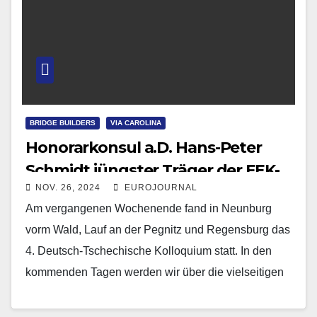
BRIDGE BUILDERS
VIA CAROLINA
Honorarkonsul a.D. Hans-Peter
Schmidt jüngster Träger der FEK-
NOV. 26, 2024
EUROJOURNAL
Europamedaille Kaiser Karl IV.
Am vergangenen Wochenende fand in Neunburg
vorm Wald, Lauf an der Pegnitz und Regensburg das
4. Deutsch-Tschechische Kolloquium statt. In den
kommenden Tagen werden wir über die vielseitigen
Aspekte dieses…