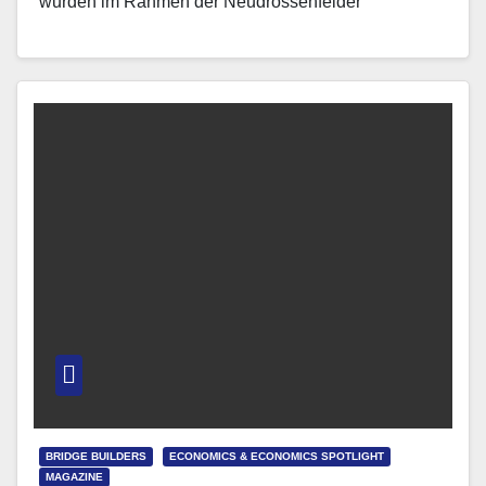
wurden im Rahmen der Neudrossenfelder
Europatage 2025 gleich zwei hochgestellte…
BRIDGE BUILDERS
ECONOMICS & ECONOMICS SPOTLIGHT
MAGAZINE