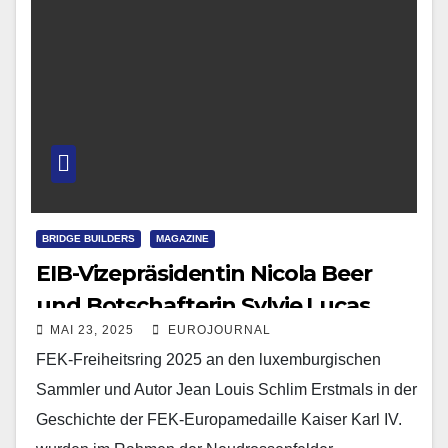
BRIDGE BUILDERS
MAGAZINE
EIB-Vizepräsidentin Nicola Beer
und Botschafterin Sylvie Lucas
MAI 23, 2025
EUROJOURNAL
jüngste Trägerinnen der FEK-
FEK-Freiheitsring 2025 an den luxemburgischen
Europamedaille Kaiser Karl IV.
Sammler und Autor Jean Louis Schlim Erstmals in der
Geschichte der FEK-Europamedaille Kaiser Karl IV.