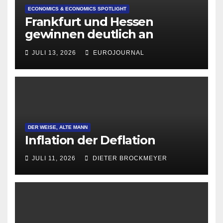
ECONOMICS & ECONOMICS SPOTLIGHT
Frankfurt und Hessen
gewinnen deutlich an
Attraktivität für Startup-
JULI 13, 2026
EUROJOURNAL
Gründungen
DER WEISE, ALTE MANN
Inflation der Deflation
JULI 11, 2026
DIETER BROCKMEYER