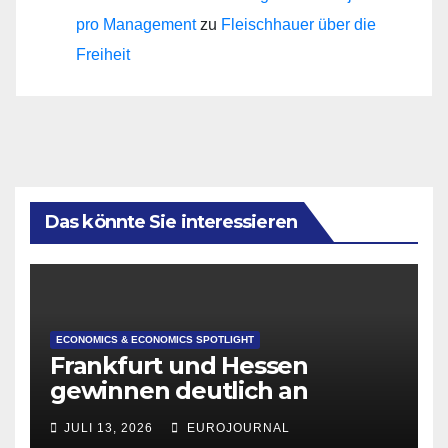
pro Management
zu
Fleischhauer über die
Freiheit
Das könnte Sie interessieren
ECONOMICS & ECONOMICS SPOTLIGHT
Frankfurt und Hessen
gewinnen deutlich an
Attraktivität für Startup-
JULI 13, 2026
EUROJOURNAL
Gründungen