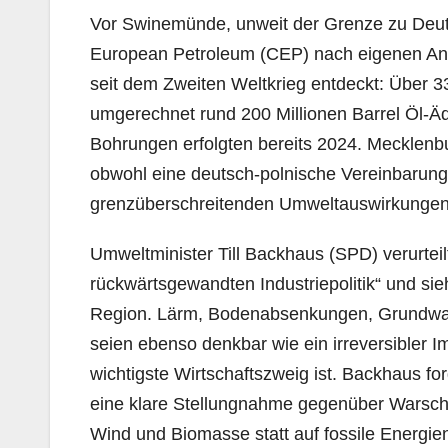
Vor Swinemünde, unweit der Grenze zu Deut
European Petroleum (CEP) nach eigenen An
seit dem Zweiten Weltkrieg entdeckt: Über 3
umgerechnet rund 200 Millionen Barrel Öl-Äqu
Bohrungen erfolgten bereits 2024. Mecklenbur
obwohl eine deutsch-polnische Vereinbarung v
grenzüberschreitenden Umweltauswirkungen 
Umweltminister Till Backhaus (SPD) verurteilt
rückwärtsgewandten Industriepolitik“ und sie
Region. Lärm, Bodenabsenkungen, Grundwa
seien ebenso denkbar wie ein irreversibler 
wichtigste Wirtschaftszweig ist. Backhaus 
eine klare Stellungnahme gegenüber Warsc
Wind und Biomasse statt auf fossile Energien