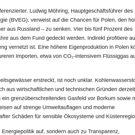
fferenzierter. Ludwig Möhring, Hauptgeschäftsführer des
ie (BVEG), verweist auf die Chancen für Polen, den h
er aus Russland – zu senken. Vier bis fünf Prozent des
hre aus dem Fund gedeckt werden. Indirekt profitiere a
g vernetzt ist. Eine höhere Eigenproduktion in Polen 
teureren Importen, etwa von CO₂-intensivem Flüssiggas a
tsgewässer erstreckt, ist noch unklar. Kohlenwassersto
h aus wirtschaftlichen und technischen Gründen derzeit
um ein grenzüberschreitendes Gasfeld vor Borkum sowie 
weisen auf strenge Umweltauflagen und moderne
rhafter Schäden für sensible Ökosysteme und Küstenregi
r Energiepolitik auf, sondern auch zu Transparenz,