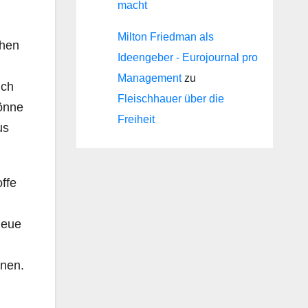
macht
Milton Friedman als
ohen
Ideengeber - Eurojournal pro
Management
zu
uch
Fleischhauer über die
könne
Freiheit
us
ffe
neue
onen.