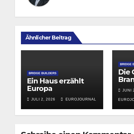
Ähnlicher Beitrag
BRIDGE 
Die 
BRIDGE BUILDERS
Bra
Ein Haus erzählt
Europa
JUNI 
JULI 2, 2026
EUROJOURNAL
EUROJ