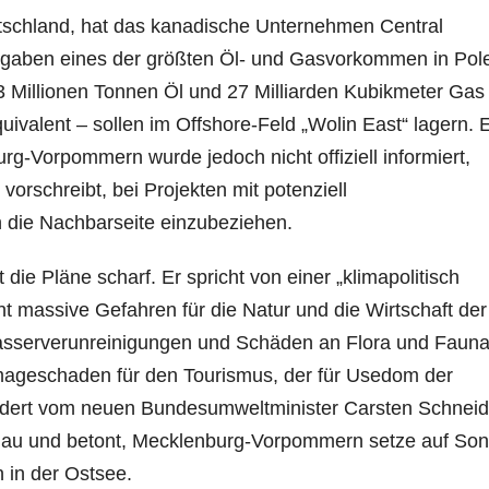
schland, hat das kanadische Unternehmen Central
gaben eines der größten Öl- und Gasvorkommen in Pol
3 Millionen Tonnen Öl und 27 Milliarden Kubikmeter Gas
ivalent – sollen im Offshore-Feld „Wolin East“ lagern. 
g-Vorpommern wurde jedoch nicht offiziell informiert,
orschreibt, bei Projekten mit potenziell
die Nachbarseite einzubeziehen.
 die Pläne scharf. Er spricht von einer „klimapolitisch
ht massive Gefahren für die Natur und die Wirtschaft der
sserverunreinigungen und Schäden an Flora und Faun
Imageschaden für den Tourismus, der für Usedom der
fordert vom neuen Bundesumweltminister Carsten Schneid
hau und betont, Mecklenburg-Vorpommern setze auf Son
 in der Ostsee.