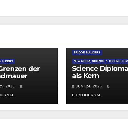
BRIDGE BUILDERS
NEW MEDIA, SCIENCE & TECHNOLOG
BUILDERS
Science Diploma
Grenzen der
als Kern
ndmauer
akademischer
25, 2026
JUNI 24, 2026
Beziehungen
OURNAL
EUROJOURNAL