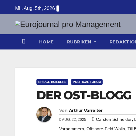
Zum
Mi.. Aug. 5th, 2026
Inhalt
springen
HOME
RUBRIKEN
REDAKTI
BRIDGE BUILDERS
POLITICAL FORUM
DER OST-BLOGG
Von
Arthur Vorreiter
,
Carsten Schneider
AUG. 22, 2025
,
,
Vorpommern
Offshore-Feld Wolin
Till