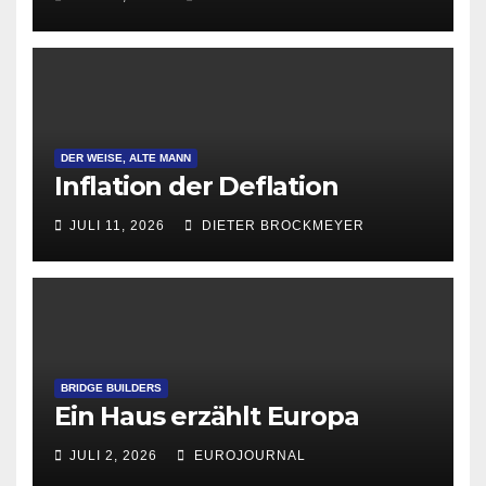
Gründungen
DER WEISE, ALTE MANN
Inflation der Deflation
JULI 11, 2026
DIETER BROCKMEYER
BRIDGE BUILDERS
Ein Haus erzählt Europa
JULI 2, 2026
EUROJOURNAL