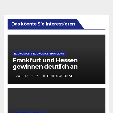
Das könnte Sie interessieren
ECONOMICS & ECONOMICS SPOTLIGHT
Frankfurt und Hessen
gewinnen deutlich an
Attraktivität für Startup-
JULI 13, 2026
EUROJOURNAL
Gründungen