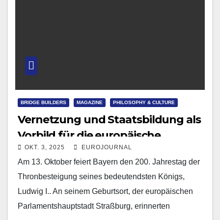
BRIDGE BUILDERS
MAGAZINE
PHILOSOPHY & CULTURE
Vernetzung und Staatsbildung als
Vorbild für die europäische
OKT. 3, 2025
EUROJOURNAL
Einigung
Am 13. Oktober feiert Bayern den 200. Jahrestag der
Thronbesteigung seines bedeutendsten Königs,
Ludwig I.. An seinem Geburtsort, der europäischen
Parlamentshauptstadt Straßburg, erinnerten