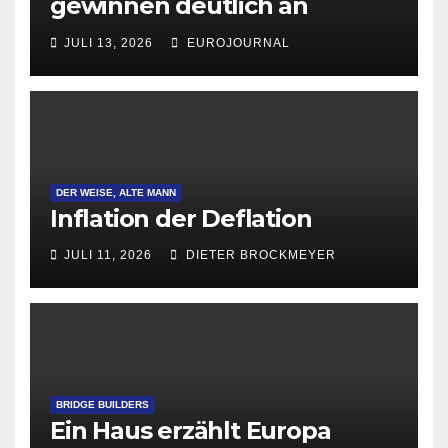
gewinnen deutlich an
Attraktivität für Startup-
JULI 13, 2026
EUROJOURNAL
Gründungen
DER WEISE, ALTE MANN
Inflation der Deflation
JULI 11, 2026
DIETER BROCKMEYER
BRIDGE BUILDERS
Ein Haus erzählt Europa