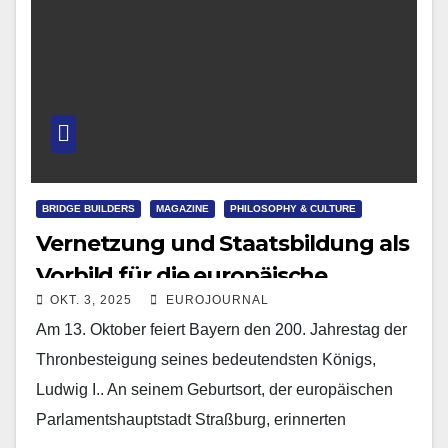
BRIDGE BUILDERS
MAGAZINE
PHILOSOPHY & CULTURE
Vernetzung und Staatsbildung als
Vorbild für die europäische
OKT. 3, 2025
EUROJOURNAL
Einigung
Am 13. Oktober feiert Bayern den 200. Jahrestag der
Thronbesteigung seines bedeutendsten Königs,
Ludwig I.. An seinem Geburtsort, der europäischen
Parlamentshauptstadt Straßburg, erinnerten