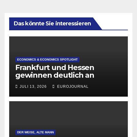
Das könnte Sie interessieren
ECONOMICS & ECONOMICS SPOTLIGHT
Frankfurt und Hessen
gewinnen deutlich an
Attraktivität für Startup-
JULI 13, 2026
EUROJOURNAL
Gründungen
DER WEISE, ALTE MANN