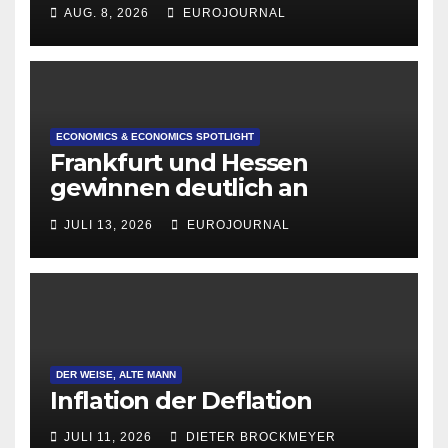
AUG. 8, 2026
EUROJOURNAL
ECONOMICS & ECONOMICS SPOTLIGHT
Frankfurt und Hessen
gewinnen deutlich an
Attraktivität für Startup-
JULI 13, 2026
EUROJOURNAL
Gründungen
DER WEISE, ALTE MANN
Inflation der Deflation
JULI 11, 2026
DIETER BROCKMEYER