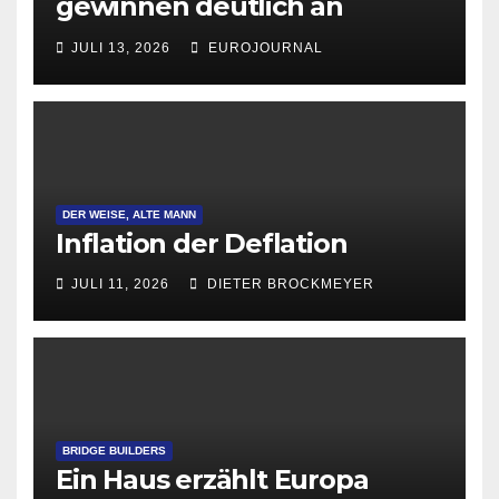
gewinnen deutlich an
Attraktivität für Startup-
JULI 13, 2026
EUROJOURNAL
Gründungen
DER WEISE, ALTE MANN
Inflation der Deflation
JULI 11, 2026
DIETER BROCKMEYER
BRIDGE BUILDERS
Ein Haus erzählt Europa