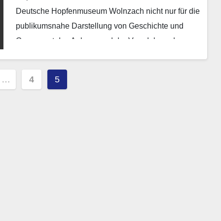
Deutsche Hopfenmuseum Wolnzach nicht nur für die
publikumsnahe Darstellung von Geschichte und
Gegenwart des Anbaus und der Veredelung der…
nummerierung
…
4
5
e