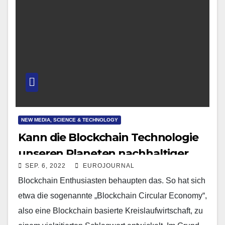
NEW MEDIA, SCIENCE & TECHNOLOGY
Kann die Blockchain Technologie
unseren Planeten nachhaltiger
SEP. 6, 2022
EUROJOURNAL
machen?
Blockchain Enthusiasten behaupten das. So hat sich
etwa die sogenannte „Blockchain Circular Economy“,
also eine Blockchain basierte Kreislaufwirtschaft, zu