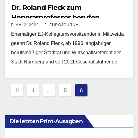
Dr. Roland Fleck zum
Honorarprofessor berufen
MAI 2, 2022
EUROJOURNAL
Ehemaliger EJ-Kollegiumsvorsitzender in Mittweida
geehrt Dr. Roland Fleck, ab 1996 langjähriger
berufsmäßiger Stadtrat und Wirtschaftsreferent der
Stadt Nürnberg und seit 2011 Geschäftsführer der
NürnbergMesse GmbH wird ab 1. Mai 2022…
Seitennummerierung
1
…
5
6
der
Beiträge
Die letzten Print-Ausagben