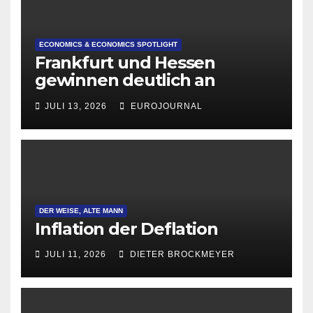
ECONOMICS & ECONOMICS SPOTLIGHT
Frankfurt und Hessen
gewinnen deutlich an
Attraktivität für Startup-
JULI 13, 2026
EUROJOURNAL
Gründungen
DER WEISE, ALTE MANN
Inflation der Deflation
JULI 11, 2026
DIETER BROCKMEYER