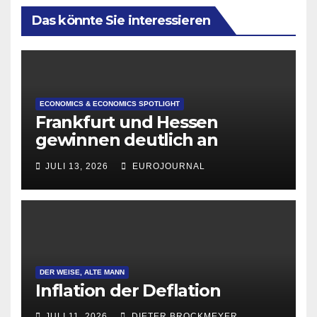
Das könnte Sie interessieren
ECONOMICS & ECONOMICS SPOTLIGHT
Frankfurt und Hessen
gewinnen deutlich an
Attraktivität für Startup-
JULI 13, 2026
EUROJOURNAL
Gründungen
DER WEISE, ALTE MANN
Inflation der Deflation
JULI 11, 2026
DIETER BROCKMEYER