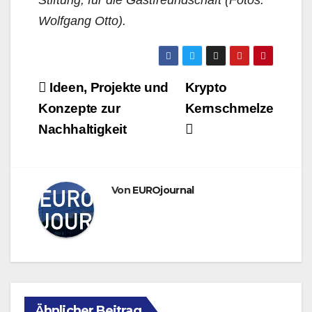
Stiftung, für die Gastfreundschaft (Fotos:
Wolfgang Otto).
Beitragsnavigation
Ideen, Projekte und
Krypto
Konzepte zur
Kernschmelze
Nachhaltigkeit
Von
EUROjournal
Ähnlicher Beitrag