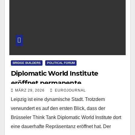
BRIDGE BUILDERS
POLITICAL FORUM
Diplomatic World Institute
eröffnet permanente
MÄRZ 29, 2026
EUROJOURNAL
Repräsentanz in Leipzig
Leipzig ist eine dynamische Stadt. Trotzdem
verwundert es auf den ersten Blick, dass der
Brüsseler Think Tank Diplomatic World Institute dort
eine dauerhafte Repräsentanz eröffnet hat. Der