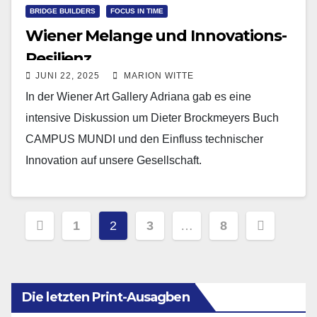
BRIDGE BUILDERS
FOCUS IN TIME
Wiener Melange und Innovations-
Resilienz
JUNI 22, 2025
MARION WITTE
In der Wiener Art Gallery Adriana gab es eine
intensive Diskussion um Dieter Brockmeyers Buch
CAMPUS MUNDI und den Einfluss technischer
Innovation auf unsere Gesellschaft.
Seitennummerierung
1
2
3
…
8
der
Beiträge
Die letzten Print-Ausagben