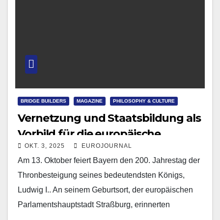
BRIDGE BUILDERS
MAGAZINE
PHILOSOPHY & CULTURE
Vernetzung und Staatsbildung als
Vorbild für die europäische
OKT. 3, 2025
EUROJOURNAL
Einigung
Am 13. Oktober feiert Bayern den 200. Jahrestag der
Thronbesteigung seines bedeutendsten Königs,
Ludwig I.. An seinem Geburtsort, der europäischen
Parlamentshauptstadt Straßburg, erinnerten
Paneuropäer aus mehreren Ländern, an ihrer