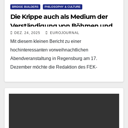
BRIDGE BUILDERS
PHILOSOPHY & CULTURE
Die Krippe auch als Medium der
Verständigung von Böhmen und
DEZ. 24, 2025
EUROJOURNAL
Bayern
Mit diesem kleinen Bericht zu einer
hochinteressanten vorweihnachtlichen
Abendveranstaltung in Regensburg am 17.
Dezember möchte die Redaktion des FEK-
EUROjournals allen Leserinnen und Lesern ein
Frohes und gesegnetes Weihnachtsfest wünschen!
Auf…