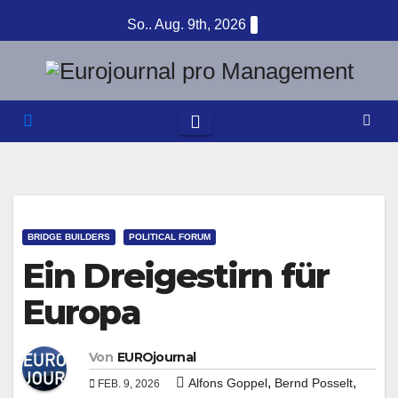
Zum
So.. Aug. 9th, 2026
Inhalt
springen
BRIDGE BUILDERS
POLITICAL FORUM
Ein Dreigestirn für
Europa
Von
EUROjournal
,
,
Alfons Goppel
Bernd Posselt
FEB. 9, 2026