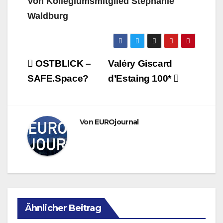
Von Kollegiumsmitglied Stephanie
Waldburg
Beitragsnavigation
OSTBLICK –
Valéry Giscard
SAFE.Space?
d’Estaing 100*
Von
EUROjournal
Ähnlicher Beitrag