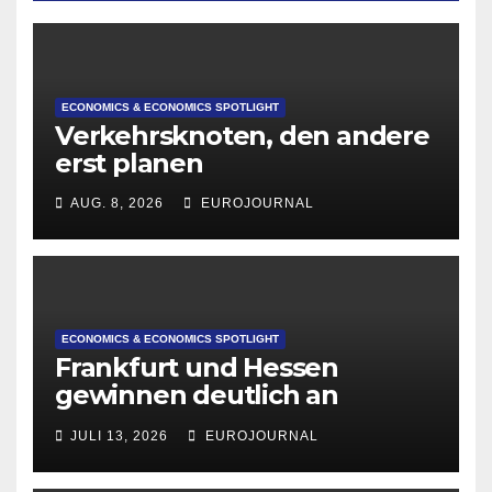
ECONOMICS & ECONOMICS SPOTLIGHT
Verkehrsknoten, den andere
erst planen
AUG. 8, 2026
EUROJOURNAL
ECONOMICS & ECONOMICS SPOTLIGHT
Frankfurt und Hessen
gewinnen deutlich an
Attraktivität für Startup-
JULI 13, 2026
EUROJOURNAL
Gründungen