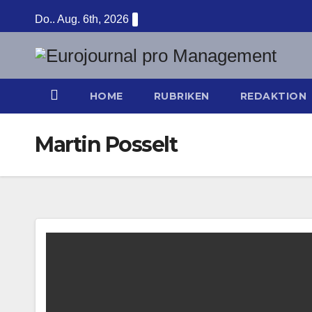
Zum
Do.. Aug. 6th, 2026
Inhalt
springen
HOME
RUBRIKEN
REDAKTION
Martin Posselt