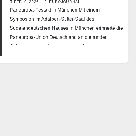
FEB. 9, 2026
EUROJOURNAL
Paneuropa-Festakt in München Mit einem
Symposion im Adalbert-Stifter-Saal des
Sudetendeutschen Hauses in München erinnerte die
Paneuropa-Union Deutschland an die runden
Geburtstage von dreien ihrer prominentesten
Mitglieder: dem sozialdemokratischen
Reichstagspräsidenten der…