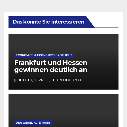
Das könnte Sie interessieren
ECONOMICS & ECONOMICS SPOTLIGHT
Frankfurt und Hessen
gewinnen deutlich an
Attraktivität für Startup-
JULI 13, 2026
EUROJOURNAL
Gründungen
DER WEISE, ALTE MANN