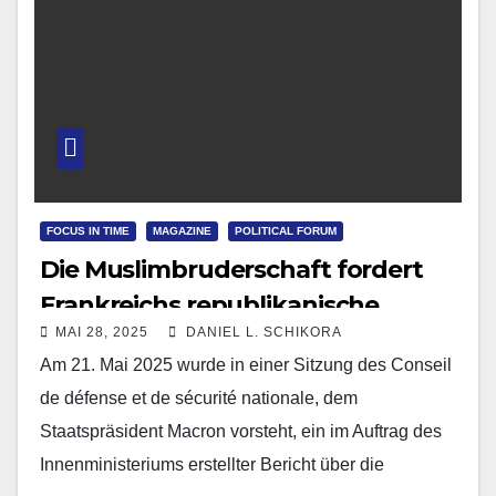
FOCUS IN TIME
MAGAZINE
POLITICAL FORUM
Die Muslimbruderschaft fordert
Frankreichs republikanische
MAI 28, 2025
DANIEL L. SCHIKORA
Ordnung heraus
Am 21. Mai 2025 wurde in einer Sitzung des Conseil
de défense et de sécurité nationale, dem
Staatspräsident Macron vorsteht, ein im Auftrag des
Innenministeriums erstellter Bericht über die