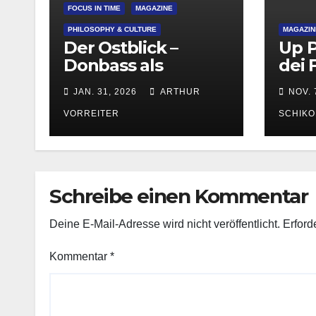
FOCUS IN TIME
MAGAZINE
PHILOSOPHY & CULTURE
MAGAZIN
Der Ostblick –
Up P
Donbass als
dei F
Prüfstein
Reut
JAN. 31, 2026
ARTHUR
NOV. 
VORREITER
SCHIK
Schreibe einen Kommentar
Deine E-Mail-Adresse wird nicht veröffentlicht.
Erford
Kommentar
*