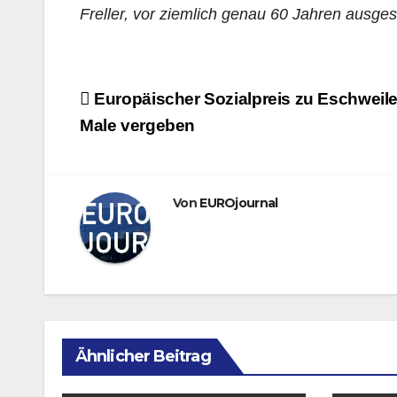
Freller, vor ziemlich genau 60 Jahren ausgest
Beitragsnavigation
Europäischer Sozialpreis zu Eschweile
Male vergeben
Von
EUROjournal
Ähnlicher Beitrag