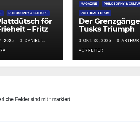
MAGAZINE
PHILOSOPHY & CULTU
E
PHILOSOPHY & CULTURE
POLITICAL FORUM
lattdütsch för
Der Grenzgänger
rieheit – Fritz
Tusks Triumph
er ward 215
über Brüssels
7, 2025
DANIEL L.
OKT. 30, 2025
ARTHUR
Migrationsdoktr
ORA
VORREITER
erliche Felder sind mit
*
markiert