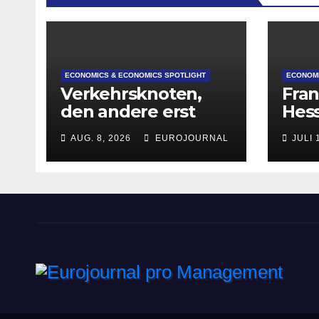
ECONOMICS & ECONOMICS SPOTLIGHT
ECONOMI
Verkehrsknoten,
Fran
den andere erst
Hes
planen
deut
AUG. 8, 2026
EUROJOURNAL
JULI 
Attr
Star
Grü
Eurojournal pro Manag