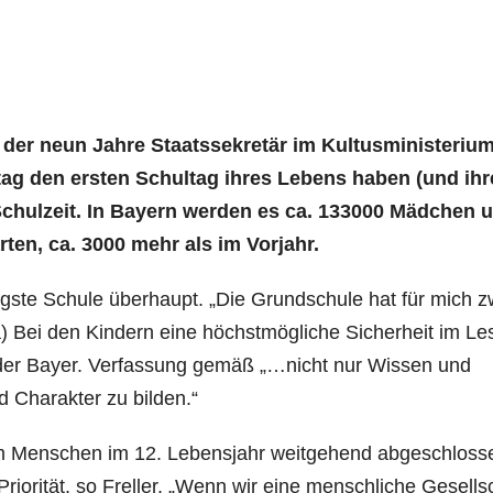
, der neun Jahre Staatssekretär im Kultusministeriu
tag den ersten Schultag ihres Lebens haben (und ih
 Schulzeit. In Bayern werden es ca. 133000 Mädchen 
rten, ca. 3000 mehr als im Vorjahr.
htigste Schule überhaupt. „Die Grundschule hat für mich z
 a) Bei den Kindern eine höchstmögliche Sicherheit im Le
der Bayer. Verfassung gemäß „…nicht nur Wissen und
 Charakter zu bilden.“
nem Menschen im 12. Lebensjahr weitgehend abgeschloss
 Priorität, so Freller. „Wenn wir eine menschliche Gesells