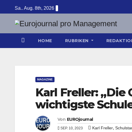
Zum
Sa.. Aug. 8th, 2026
Inhalt
springen
HOME
RUBRIKEN
REDAKTI
MAGAZINE
Karl Freller: „Die
wichtigste Schul
Von
EUROjournal
,
Karl Freller
Schulstar
SEP. 10, 2023