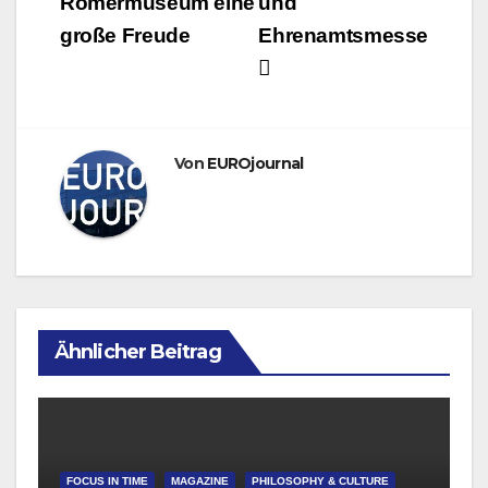
Römermuseum eine
und
große Freude
Ehrenamtsmesse
Von
EUROjournal
Ähnlicher Beitrag
FOCUS IN TIME
MAGAZINE
PHILOSOPHY & CULTURE