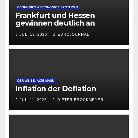
ECONOMICS & ECONOMICS SPOTLIGHT
Frankfurt und Hessen
gewinnen deutlich an
Attraktivität für Startup-
JULI 13, 2026
EUROJOURNAL
Gründungen
DER WEISE, ALTE MANN
Inflation der Deflation
JULI 11, 2026
DIETER BROCKMEYER